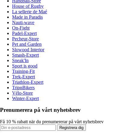
Handball-Store
House of Rugby
La sellerie de Maé
Made in Paradis
Nauti-wave
On-Fight
Padel-Expert
Pecheur-Store
Pet and Garden
Slowood Interior
Smash-Expert
Sneak'In
Sport is good
Training-Fit
Trek-Expert
Triathlon-Expert
TripnBikers
Vélo-Store
Winter-Expert
Prenumerera på vårt nyhetsbrev
Få 10 % rabatt när du prenumererar på vårt nyhetsbrev
Registrera dig