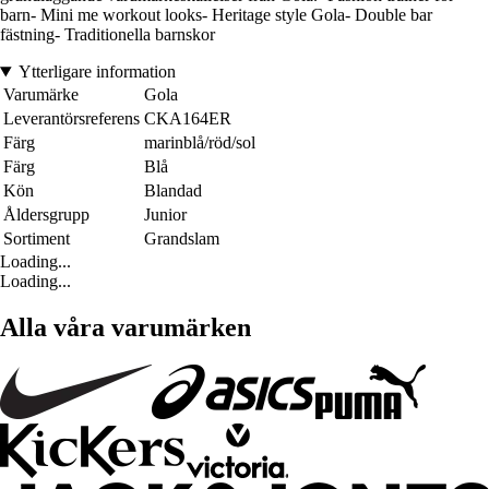
barn- Mini me workout looks- Heritage style Gola- Double bar
fästning- Traditionella barnskor
Ytterligare information
Varumärke
Gola
Leverantörsreferens
CKA164ER
Färg
marinblå/röd/sol
Färg
Blå
Kön
Blandad
Åldersgrupp
Junior
Sortiment
Grandslam
Loading...
Loading...
Alla våra varumärken