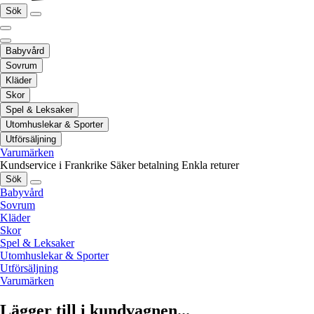
Sök
Babyvård
Sovrum
Kläder
Skor
Spel & Leksaker
Utomhuslekar & Sporter
Utförsäljning
Varumärken
Kundservice i Frankrike
Säker betalning
Enkla returer
Sök
Babyvård
Sovrum
Kläder
Skor
Spel & Leksaker
Utomhuslekar & Sporter
Utförsäljning
Varumärken
Lägger till i kundvagnen...