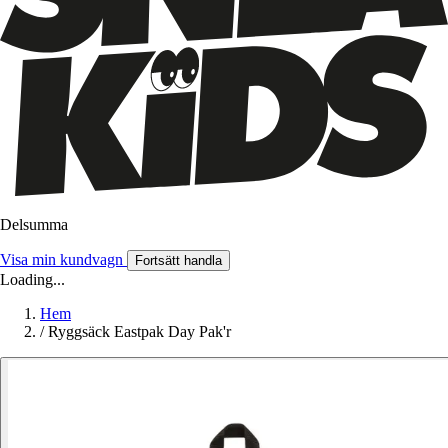
Delsumma
Visa min kundvagn
Fortsätt handla
Loading...
Hem
/
Ryggsäck Eastpak Day Pak'r