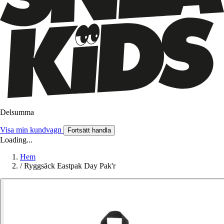
Delsumma
Visa min kundvagn
Fortsätt handla
Loading...
Hem
/
Ryggsäck Eastpak Day Pak'r