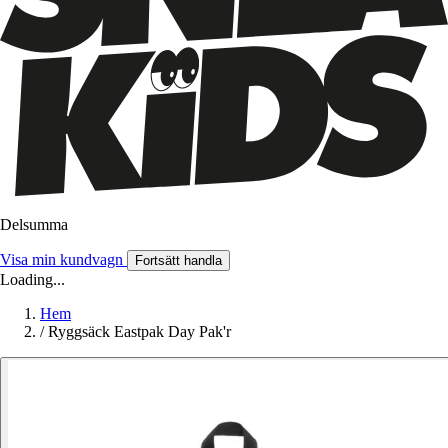
Delsumma
Visa min kundvagn
Fortsätt handla
Loading...
Hem
/
Ryggsäck Eastpak Day Pak'r