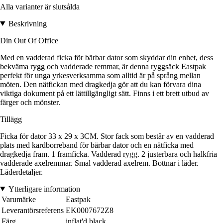
Alla varianter är slutsålda
Beskrivning
Din Out Of Office
Med en vadderad ficka för bärbar dator som skyddar din enhet, dess
bekväma rygg och vadderade remmar, är denna ryggsäck Eastpak
perfekt för unga yrkesverksamma som alltid är på språng mellan
möten. Den nätfickan med dragkedja gör att du kan förvara dina
viktiga dokument på ett lättillgängligt sätt. Finns i ett brett utbud av
färger och mönster.
Tillägg
Ficka för dator 33 x 29 x 3CM. Stor fack som består av en vadderad
plats med kardborreband för bärbar dator och en nätficka med
dragkedja fram. 1 framficka. Vadderad rygg. 2 justerbara och halkfria
vadderade axelremmar. Smal vadderad axelrem. Bottnar i läder.
Läderdetaljer.
Ytterligare information
Varumärke
Eastpak
Leverantörsreferens
EK0007672Z8
Färg
inflat'd black