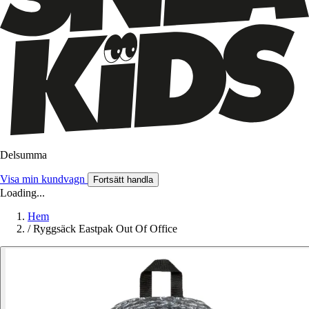
Delsumma
Visa min kundvagn
Fortsätt handla
Loading...
Hem
/
Ryggsäck Eastpak Out Of Office