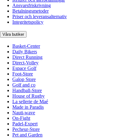
Ansvarsfriskrivning
Betalningsmetoder
Priser och leveransalternativ
Integritetspolicy
Våra butiker
Basket-Center
Daily Bikers
Direct Running
Direct-Volley
Espace Golf
Foot-Store
Galop Store
Golf and co
Handball-Store
House of Rugby
La sellerie de Maé
Made in Paradis
Nauti-wave
On-Fight
Padel-Expert
Pecheur-Store
Pet and Garden