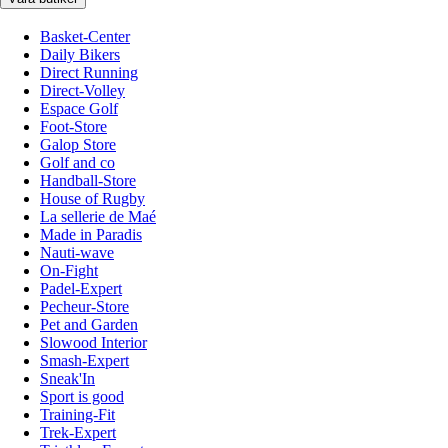
Basket-Center
Daily Bikers
Direct Running
Direct-Volley
Espace Golf
Foot-Store
Galop Store
Golf and co
Handball-Store
House of Rugby
La sellerie de Maé
Made in Paradis
Nauti-wave
On-Fight
Padel-Expert
Pecheur-Store
Pet and Garden
Slowood Interior
Smash-Expert
Sneak'In
Sport is good
Training-Fit
Trek-Expert