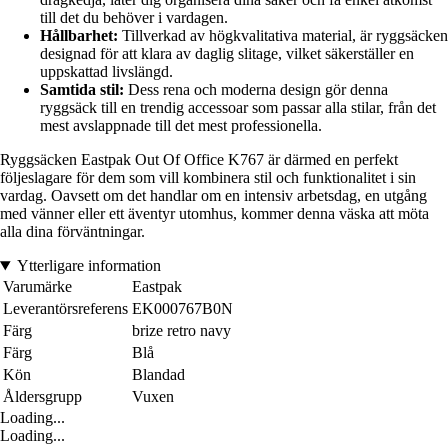
till det du behöver i vardagen.
Hållbarhet:
Tillverkad av högkvalitativa material, är ryggsäcken
designad för att klara av daglig slitage, vilket säkerställer en
uppskattad livslängd.
Samtida stil:
Dess rena och moderna design gör denna
ryggsäck till en trendig accessoar som passar alla stilar, från det
mest avslappnade till det mest professionella.
Ryggsäcken Eastpak Out Of Office K767 är därmed en perfekt
följeslagare för dem som vill kombinera stil och funktionalitet i sin
vardag. Oavsett om det handlar om en intensiv arbetsdag, en utgång
med vänner eller ett äventyr utomhus, kommer denna väska att möta
alla dina förväntningar.
Ytterligare information
Varumärke
Eastpak
Leverantörsreferens
EK000767B0N
Färg
brize retro navy
Färg
Blå
Kön
Blandad
Åldersgrupp
Vuxen
Loading...
Loading...