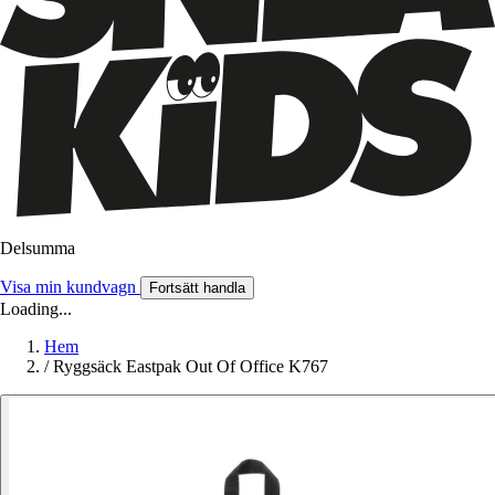
Delsumma
Visa min kundvagn
Fortsätt handla
Loading...
Hem
/
Ryggsäck Eastpak Out Of Office K767