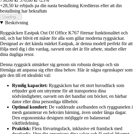
736,00 kr
570,00 kr
-23%
+28,50 kr
erbjuds pa din nasta bestallning
Krediteras efter att din
bestallning har bekraftats
Loading...
Beskrivning
Ryggsäcken Eastpak Out Of Office K767 förenar funktionalitet och
stil, och har blivit ett måste för alla som gillar moderna ryggsäckar.
Designad av det kända märket Eastpak, är denna modell perfekt för att
följa med dig i din vardag, oavsett om det är för arbete, studier eller
dina dagliga resor.
Denna ryggsäck utmärker sig genom sin robusta design och sin
förmåga att anpassa sig efter dina behov. Här är några egenskaper som
gör den till ett idealiskt val:
Rymlig kapacitet:
Ryggsäcken har ett stort huvudfack som
erbjuder gott om utrymme för att transportera dina
nödvändigheter, oavsett om det handlar om böcker, en bärbar
dator eller dina personliga tillbehör.
Optimal komfort:
De vadderade axelbanden och ryggpanelen i
mesh garanterar en bekväm bärning, även under långa dagar.
Den ergonomiska designen möjliggör en balanserad
viktfördelning.
Praktisk:
Flera förvaringsfack, inklusive ett framfack med
dragkedja, låter dig organisera dina saker och få enkel åtkomst