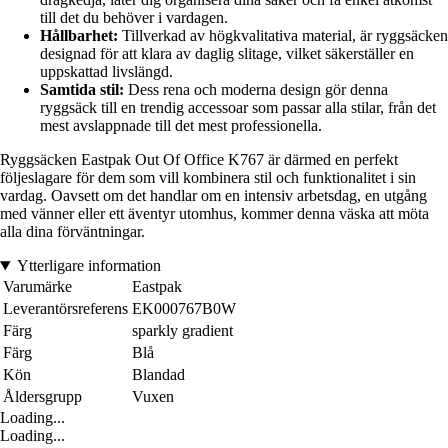
till det du behöver i vardagen.
Hållbarhet:
Tillverkad av högkvalitativa material, är ryggsäcken
designad för att klara av daglig slitage, vilket säkerställer en
uppskattad livslängd.
Samtida stil:
Dess rena och moderna design gör denna
ryggsäck till en trendig accessoar som passar alla stilar, från det
mest avslappnade till det mest professionella.
Ryggsäcken Eastpak Out Of Office K767 är därmed en perfekt
följeslagare för dem som vill kombinera stil och funktionalitet i sin
vardag. Oavsett om det handlar om en intensiv arbetsdag, en utgång
med vänner eller ett äventyr utomhus, kommer denna väska att möta
alla dina förväntningar.
Ytterligare information
Varumärke
Eastpak
Leverantörsreferens
EK000767B0W
Färg
sparkly gradient
Färg
Blå
Kön
Blandad
Åldersgrupp
Vuxen
Loading...
Loading...