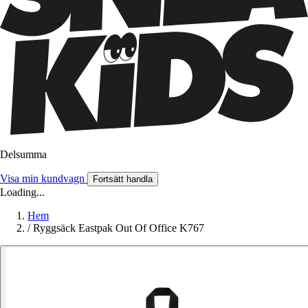
Delsumma
Visa min kundvagn
Fortsätt handla
Loading...
Hem
/
Ryggsäck Eastpak Out Of Office K767