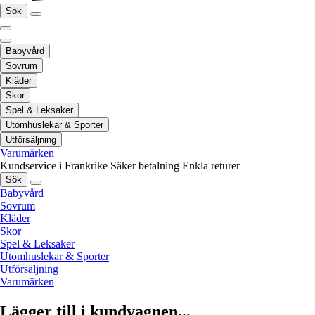
Sök
Babyvård
Sovrum
Kläder
Skor
Spel & Leksaker
Utomhuslekar & Sporter
Utförsäljning
Varumärken
Kundservice i Frankrike
Säker betalning
Enkla returer
Sök
Babyvård
Sovrum
Kläder
Skor
Spel & Leksaker
Utomhuslekar & Sporter
Utförsäljning
Varumärken
Lägger till i kundvagnen...