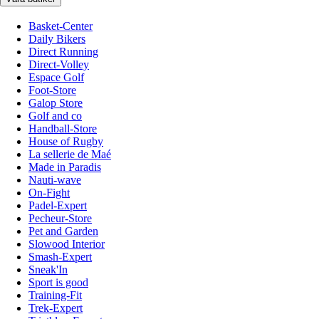
Basket-Center
Daily Bikers
Direct Running
Direct-Volley
Espace Golf
Foot-Store
Galop Store
Golf and co
Handball-Store
House of Rugby
La sellerie de Maé
Made in Paradis
Nauti-wave
On-Fight
Padel-Expert
Pecheur-Store
Pet and Garden
Slowood Interior
Smash-Expert
Sneak'In
Sport is good
Training-Fit
Trek-Expert