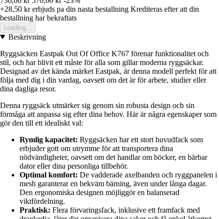
736,00 kr
570,00 kr
-23%
+28,50 kr
erbjuds pa din nasta bestallning
Krediteras efter att din
bestallning har bekraftats
Loading...
Beskrivning
Ryggsäcken Eastpak Out Of Office K767 förenar funktionalitet och
stil, och har blivit ett måste för alla som gillar moderna ryggsäckar.
Designad av det kända märket Eastpak, är denna modell perfekt för att
följa med dig i din vardag, oavsett om det är för arbete, studier eller
dina dagliga resor.
Denna ryggsäck utmärker sig genom sin robusta design och sin
förmåga att anpassa sig efter dina behov. Här är några egenskaper som
gör den till ett idealiskt val:
Rymlig kapacitet:
Ryggsäcken har ett stort huvudfack som
erbjuder gott om utrymme för att transportera dina
nödvändigheter, oavsett om det handlar om böcker, en bärbar
dator eller dina personliga tillbehör.
Optimal komfort:
De vadderade axelbanden och ryggpanelen i
mesh garanterar en bekväm bärning, även under långa dagar.
Den ergonomiska designen möjliggör en balanserad
viktfördelning.
Praktisk:
Flera förvaringsfack, inklusive ett framfack med
dragkedja, låter dig organisera dina saker och få enkel åtkomst