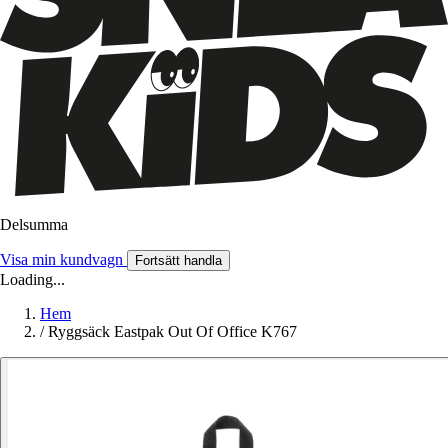
Delsumma
Visa min kundvagn
Fortsätt handla
Loading...
Hem
/
Ryggsäck Eastpak Out Of Office K767