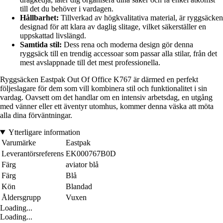
till det du behöver i vardagen.
Hållbarhet:
Tillverkad av högkvalitativa material, är ryggsäcken
designad för att klara av daglig slitage, vilket säkerställer en
uppskattad livslängd.
Samtida stil:
Dess rena och moderna design gör denna
ryggsäck till en trendig accessoar som passar alla stilar, från det
mest avslappnade till det mest professionella.
Ryggsäcken Eastpak Out Of Office K767 är därmed en perfekt
följeslagare för dem som vill kombinera stil och funktionalitet i sin
vardag. Oavsett om det handlar om en intensiv arbetsdag, en utgång
med vänner eller ett äventyr utomhus, kommer denna väska att möta
alla dina förväntningar.
Ytterligare information
Varumärke
Eastpak
Leverantörsreferens
EK000767B0D
Färg
aviator blå
Färg
Blå
Kön
Blandad
Åldersgrupp
Vuxen
Loading...
Loading...