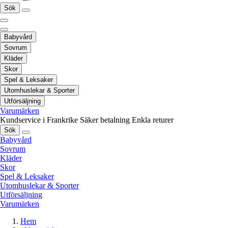
Sök
Babyvård
Sovrum
Kläder
Skor
Spel & Leksaker
Utomhuslekar & Sporter
Utförsäljning
Varumärken
Kundservice i Frankrike
Säker betalning
Enkla returer
Sök
Babyvård
Sovrum
Kläder
Skor
Spel & Leksaker
Utomhuslekar & Sporter
Utförsäljning
Varumärken
Hem