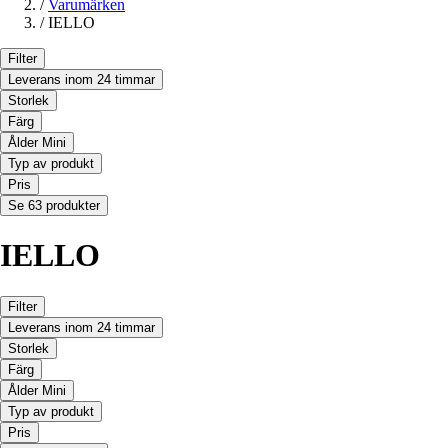
/
Varumärken
/
IELLO
Filter
Leverans inom 24 timmar
Storlek
Färg
Ålder Mini
Typ av produkt
Pris
Se 63 produkter
IELLO
Filter
Leverans inom 24 timmar
Storlek
Färg
Ålder Mini
Typ av produkt
Pris