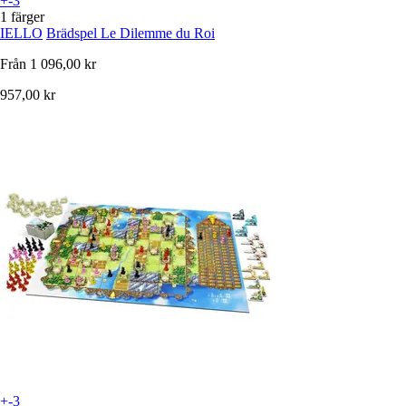
+-3
1 färger
IELLO
Brädspel Le Dilemme du Roi
Från
1 096,00 kr
957,00 kr
+-3