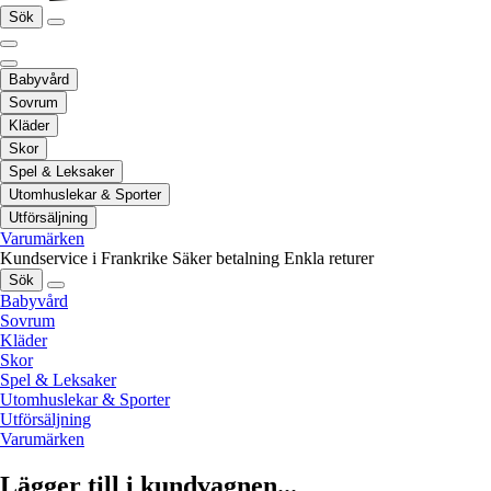
Sök
Babyvård
Sovrum
Kläder
Skor
Spel & Leksaker
Utomhuslekar & Sporter
Utförsäljning
Varumärken
Kundservice i Frankrike
Säker betalning
Enkla returer
Sök
Babyvård
Sovrum
Kläder
Skor
Spel & Leksaker
Utomhuslekar & Sporter
Utförsäljning
Varumärken
Lägger till i kundvagnen...