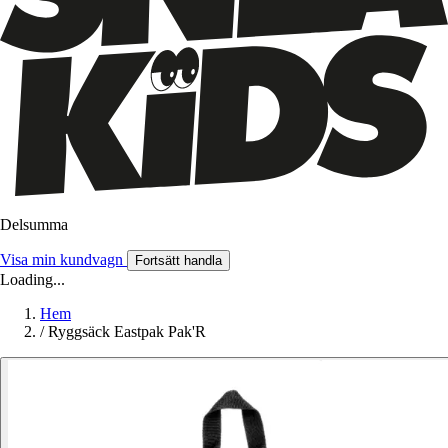
Delsumma
Visa min kundvagn
Fortsätt handla
Loading...
Hem
/
Ryggsäck Eastpak Pak'R