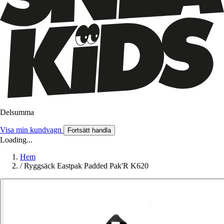
Delsumma
Visa min kundvagn
Fortsätt handla
Loading...
Hem
/
Ryggsäck Eastpak Padded Pak'R K620