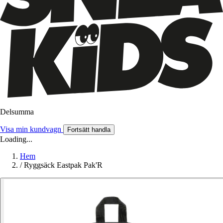
Delsumma
Visa min kundvagn
Fortsätt handla
Loading...
Hem
/
Ryggsäck Eastpak Pak'R