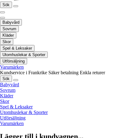
Sök
Babyvård
Sovrum
Kläder
Skor
Spel & Leksaker
Utomhuslekar & Sporter
Utförsäljning
Varumärken
Kundservice i Frankrike
Säker betalning
Enkla returer
Sök
Babyvård
Sovrum
Kläder
Skor
Spel & Leksaker
Utomhuslekar & Sporter
Utförsäljning
Varumärken
Lägger till i kundvagnen...