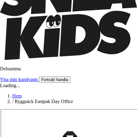
Delsumma
Visa min kundvagn
Fortsätt handla
Loading...
Hem
/
Ryggsäck Eastpak Day Office