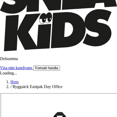
Delsumma
Visa min kundvagn
Fortsätt handla
Loading...
Hem
/
Ryggsäck Eastpak Day Office