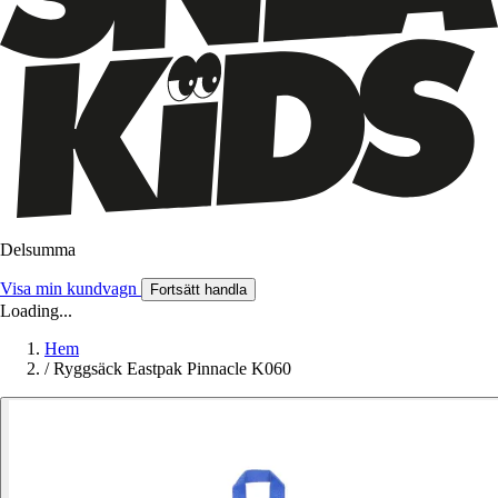
Delsumma
Visa min kundvagn
Fortsätt handla
Loading...
Hem
/
Ryggsäck Eastpak Pinnacle K060