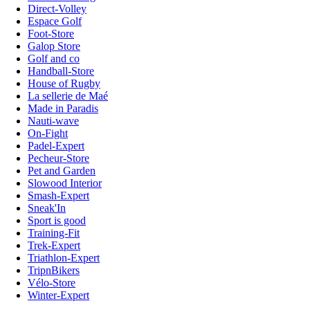
Direct-Volley
Espace Golf
Foot-Store
Galop Store
Golf and co
Handball-Store
House of Rugby
La sellerie de Maé
Made in Paradis
Nauti-wave
On-Fight
Padel-Expert
Pecheur-Store
Pet and Garden
Slowood Interior
Smash-Expert
Sneak'In
Sport is good
Training-Fit
Trek-Expert
Triathlon-Expert
TripnBikers
Vélo-Store
Winter-Expert