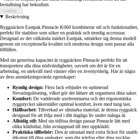
bestallning har bekraftats
Loading...
Beskrivning
Ryggsäcken Eastpak Pinnacle K060 kombinerar stil och funktionalitet,
perfekt för stadsbor som söker en praktisk och trendig accessoar.
Designad av det välkända märket Eastpak, utmärker sig denna modell
genom sin exceptionella kvalitet och moderna design som passar alla
tillfällen.
Med sin generösa kapacitet är ryggsäcken Pinnacle perfekt för att
transportera alla dina nödvändigheter, oavsett om det är för en
arbetsdag, en utekväll med vänner eller en äventyrshelg. Här är några
av dess anmärkningsvärda egenskaper:
Rymlig design:
Flera fack erbjuder en optimerad
förvaringslösning, vilket gör det lättare att organisera dina saker.
Komfort:
De vadderade axelremmarna och det ergonomiska
ryggstycket säkerställer optimal komfort, även med tung last.
Hållbarhet:
Tillverkad av slitstarka material, är denna ryggsäck
designad för att följa med i ditt dagliga liv under många år.
Allsidig stil:
Med sin tidlösa design passar Pinnacle lätt med
olika klädstilar, från avslappnad till mer uppklädd.
Praktiska tillbehör:
Den är utrustad med extra fickor för snabb
åtkomst till dina småsaker, som din telefon eller dina nycklar.