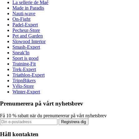
La sellerie de Maé
Made in Paradis
Nauti-wave
On-Fight
Padel-Expert
Pecheur-Store
Pet and Garden
Slowood Interior
Smash-Expert
Sneak'In
Sport is good
Training-Fit
Trek-Expert
Triathlon-Expert
TripnBikers
Vélo-Store
Winter-Expert
Prenumerera på vårt nyhetsbrev
Få 10 % rabatt när du prenumererar på vårt nyhetsbrev
Registrera dig
Håll kontakten