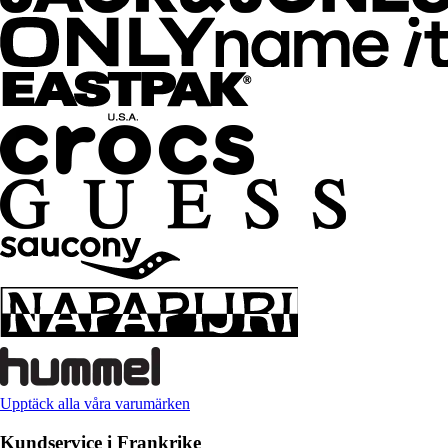
Upptäck alla våra varumärken
Kundservice i Frankrike