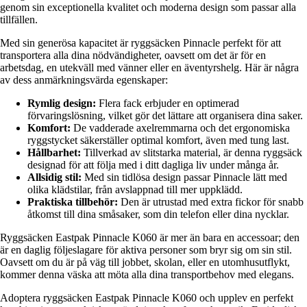
genom sin exceptionella kvalitet och moderna design som passar alla
tillfällen.
Med sin generösa kapacitet är ryggsäcken Pinnacle perfekt för att
transportera alla dina nödvändigheter, oavsett om det är för en
arbetsdag, en utekväll med vänner eller en äventyrshelg. Här är några
av dess anmärkningsvärda egenskaper:
Rymlig design:
Flera fack erbjuder en optimerad
förvaringslösning, vilket gör det lättare att organisera dina saker.
Komfort:
De vadderade axelremmarna och det ergonomiska
ryggstycket säkerställer optimal komfort, även med tung last.
Hållbarhet:
Tillverkad av slitstarka material, är denna ryggsäck
designad för att följa med i ditt dagliga liv under många år.
Allsidig stil:
Med sin tidlösa design passar Pinnacle lätt med
olika klädstilar, från avslappnad till mer uppklädd.
Praktiska tillbehör:
Den är utrustad med extra fickor för snabb
åtkomst till dina småsaker, som din telefon eller dina nycklar.
Ryggsäcken Eastpak Pinnacle K060 är mer än bara en accessoar; den
är en daglig följeslagare för aktiva personer som bryr sig om sin stil.
Oavsett om du är på väg till jobbet, skolan, eller en utomhusutflykt,
kommer denna väska att möta alla dina transportbehov med elegans.
Adoptera ryggsäcken Eastpak Pinnacle K060 och upplev en perfekt