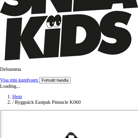
Delsumma
Visa min kundvagn
Fortsätt handla
Loading...
Hem
/
Ryggsäck Eastpak Pinnacle K060