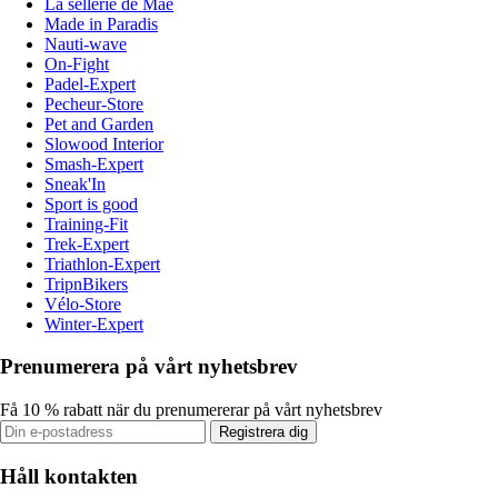
La sellerie de Maé
Made in Paradis
Nauti-wave
On-Fight
Padel-Expert
Pecheur-Store
Pet and Garden
Slowood Interior
Smash-Expert
Sneak'In
Sport is good
Training-Fit
Trek-Expert
Triathlon-Expert
TripnBikers
Vélo-Store
Winter-Expert
Prenumerera på vårt nyhetsbrev
Få 10 % rabatt när du prenumererar på vårt nyhetsbrev
Registrera dig
Håll kontakten