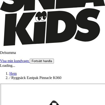
Delsumma
Visa min kundvagn
Fortsätt handla
Loading...
Hem
/
Ryggsäck Eastpak Pinnacle K060