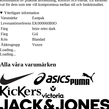
kombination av praktisk användning, komfort och estetik. Ett idealiskt
val för dem som inte vill kompromissa mellan stil och funktionalitet.
Ytterligare information
Varumärke
Eastpak
Leverantörsreferens
EK000060B0O
Färg
brize retro dark
Färg
Grå
Kön
Blandad
Åldersgrupp
Vuxen
Loading...
Loading...
Alla våra varumärken