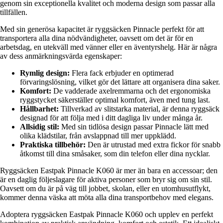
genom sin exceptionella kvalitet och moderna design som passar alla
tillfällen.
Med sin generösa kapacitet är ryggsäcken Pinnacle perfekt för att
transportera alla dina nödvändigheter, oavsett om det är för en
arbetsdag, en utekväll med vänner eller en äventyrshelg. Här är några
av dess anmärkningsvärda egenskaper:
Rymlig design:
Flera fack erbjuder en optimerad
förvaringslösning, vilket gör det lättare att organisera dina saker.
Komfort:
De vadderade axelremmarna och det ergonomiska
ryggstycket säkerställer optimal komfort, även med tung last.
Hållbarhet:
Tillverkad av slitstarka material, är denna ryggsäck
designad för att följa med i ditt dagliga liv under många år.
Allsidig stil:
Med sin tidlösa design passar Pinnacle lätt med
olika klädstilar, från avslappnad till mer uppklädd.
Praktiska tillbehör:
Den är utrustad med extra fickor för snabb
åtkomst till dina småsaker, som din telefon eller dina nycklar.
Ryggsäcken Eastpak Pinnacle K060 är mer än bara en accessoar; den
är en daglig följeslagare för aktiva personer som bryr sig om sin stil.
Oavsett om du är på väg till jobbet, skolan, eller en utomhusutflykt,
kommer denna väska att möta alla dina transportbehov med elegans.
Adoptera ryggsäcken Eastpak Pinnacle K060 och upplev en perfekt