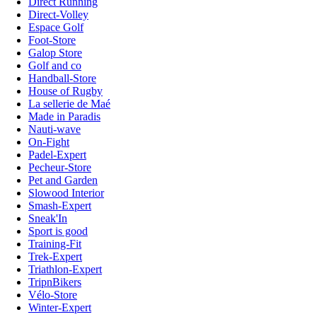
Direct Running
Direct-Volley
Espace Golf
Foot-Store
Galop Store
Golf and co
Handball-Store
House of Rugby
La sellerie de Maé
Made in Paradis
Nauti-wave
On-Fight
Padel-Expert
Pecheur-Store
Pet and Garden
Slowood Interior
Smash-Expert
Sneak'In
Sport is good
Training-Fit
Trek-Expert
Triathlon-Expert
TripnBikers
Vélo-Store
Winter-Expert