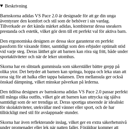
Beskrivning
Barnskorna adidas VS Pace 2.0 är designade för att ge din unga
äventyrare den komfort och stil som de behöver i sin vardag.
Tillverkade av det kända märket adidas, kombinerar dessa sneakers
prestanda och estetik, vilket gör dem till ett perfekt val för aktiva barn.
Den ergonomiska designen av dessa skor garanterar en perfekt
passform för växande fötter, samtidigt som den erbjuder optimalt stöd
vid varje steg. Deras lätthet gör att barnen kan röra sig fritt, både under
sportaktiviteter och när de leker utomhus.
Skorna har en slitstark gummisula som säkerställer bättre grepp på
olika ytor. Det betyder att barnen kan springa, hoppa och leka utan att
oroa sig för att halka eller tappa balansen. Den mellansula ger också
önskad dämpning, vilket minskar påverkan på lederna.
Den tidlösa designen av barnskorna adidas VS Pace 2.0 passar perfekt
till många olika outfits, vilket gör att barnen kan uttrycka sig själva
samtidigt som de ser trendiga ut. Deras sportiga utseende är idealiskt
för skolaktiviteter, utekvällar med vänner eller sport, och de har
tillräckligt med stil för avslappnade stunder.
Skorna har även reflekterande inslag, vilket ger en extra säkerhetsnivå
under promenader eller lek när natten faller. Föräldrar kommer att