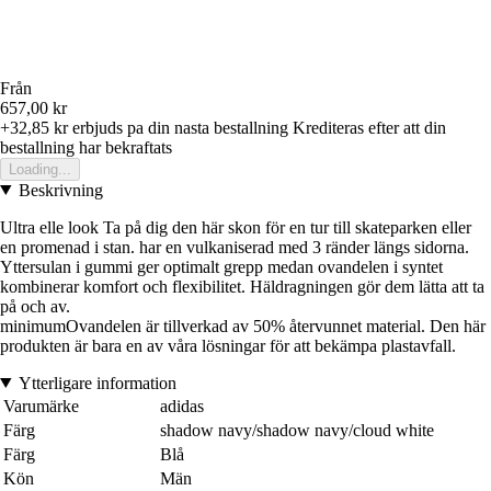
Från
657,00 kr
+32,85 kr
erbjuds pa din nasta bestallning
Krediteras efter att din
bestallning har bekraftats
Loading...
Beskrivning
Ultra elle look Ta på dig den här skon för en tur till skateparken eller
en promenad i stan. har en vulkaniserad med 3 ränder längs sidorna.
Yttersulan i gummi ger optimalt grepp medan ovandelen i syntet
kombinerar komfort och flexibilitet. Häldragningen gör dem lätta att ta
på och av.
minimumOvandelen är tillverkad av 50% återvunnet material. Den här
produkten är bara en av våra lösningar för att bekämpa plastavfall.
Ytterligare information
Varumärke
adidas
Färg
shadow navy/shadow navy/cloud white
Färg
Blå
Kön
Män