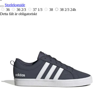
*
Storleksguide
36
36 2/3
37 1/3
38
38 2/3
24h
Detta fält är obligatoriskt