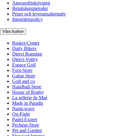
Ansvarsfriskrivning
Betalningsmetoder
Priser och leveransalternativ
Integritetspolicy
Våra butiker
Basket-Center
Daily Bikers
Direct Running
Direct-Volley
Espace Golf
Foot-Store
Galop Store
Golf and co
Handball-Store
House of Rugby
La sellerie de Maé
Made in Paradis
Nauti-wave
On-Fight
Padel-Expert
Pecheur-Store
Pet and Garden
Slowood Interior