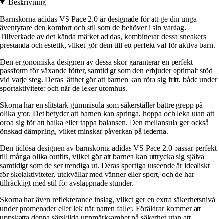
Beskrivning
Barnskorna adidas VS Pace 2.0 är designade för att ge din unga
äventyrare den komfort och stil som de behöver i sin vardag.
Tillverkade av det kända märket adidas, kombinerar dessa sneakers
prestanda och estetik, vilket gör dem till ett perfekt val för aktiva barn.
Den ergonomiska designen av dessa skor garanterar en perfekt
passform för växande fötter, samtidigt som den erbjuder optimalt stöd
vid varje steg. Deras lätthet gör att barnen kan röra sig fritt, både under
sportaktiviteter och när de leker utomhus.
Skorna har en slitstark gummisula som säkerställer bättre grepp på
olika ytor. Det betyder att barnen kan springa, hoppa och leka utan att
oroa sig för att halka eller tappa balansen. Den mellansula ger också
önskad dämpning, vilket minskar påverkan på lederna.
Den tidlösa designen av barnskorna adidas VS Pace 2.0 passar perfekt
till många olika outfits, vilket gör att barnen kan uttrycka sig själva
samtidigt som de ser trendiga ut. Deras sportiga utseende är idealiskt
för skolaktiviteter, utekvällar med vänner eller sport, och de har
tillräckligt med stil för avslappnade stunder.
Skorna har även reflekterande inslag, vilket ger en extra säkerhetsnivå
under promenader eller lek när natten faller. Föräldrar kommer att
uppskatta denna särskilda uppmärksamhet på säkerhet utan att