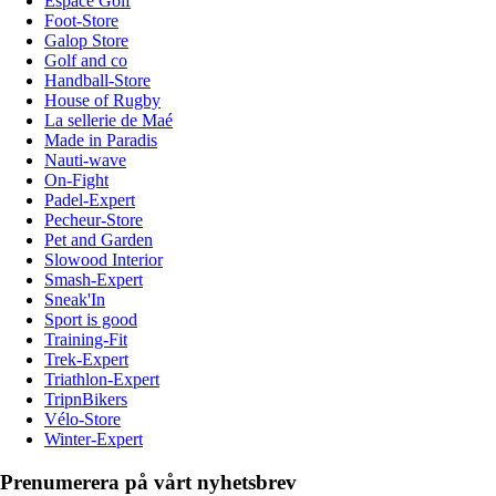
Espace Golf
Foot-Store
Galop Store
Golf and co
Handball-Store
House of Rugby
La sellerie de Maé
Made in Paradis
Nauti-wave
On-Fight
Padel-Expert
Pecheur-Store
Pet and Garden
Slowood Interior
Smash-Expert
Sneak'In
Sport is good
Training-Fit
Trek-Expert
Triathlon-Expert
TripnBikers
Vélo-Store
Winter-Expert
Prenumerera på vårt nyhetsbrev