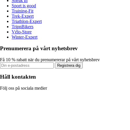
Sneak'In
Sport is good
Training-Fit
Trek-Expert
Triathlon-Expert
TripnBikers
Vélo-Store
Winter-Expert
Prenumerera på vårt nyhetsbrev
Få 10 % rabatt när du prenumererar på vårt nyhetsbrev
Registrera dig
Håll kontakten
Följ oss på sociala medier