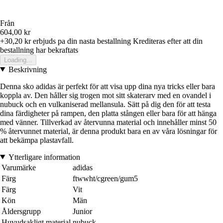
Från
604,00 kr
+30,20 kr
erbjuds pa din nasta bestallning
Krediteras efter att din
bestallning har bekraftats
Loading...
Beskrivning
Denna sko adidas är perfekt för att visa upp dina nya tricks eller bara
koppla av. Den håller sig trogen mot sitt skaterarv med en ovandel i
nubuck och en vulkaniserad mellansula. Sätt på dig den för att testa
dina färdigheter på rampen, den platta stången eller bara för att hänga
med vänner. Tillverkad av återvunna material och innehåller minst 50
% återvunnet material, är denna produkt bara en av våra lösningar för
att bekämpa plastavfall.
Ytterligare information
Varumärke
adidas
Färg
ftwwht/cgreen/gum5
Färg
Vit
Kön
Män
Åldersgrupp
Junior
Huvudsakligt material
nubuck