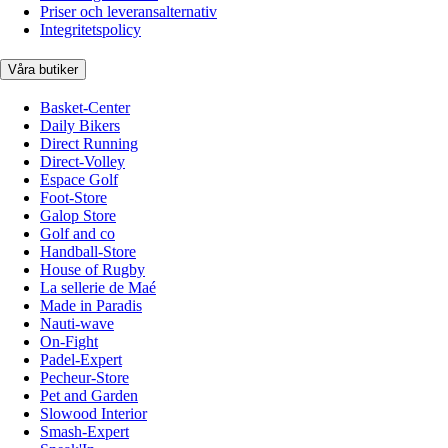
Priser och leveransalternativ
Integritetspolicy
Våra butiker
Basket-Center
Daily Bikers
Direct Running
Direct-Volley
Espace Golf
Foot-Store
Galop Store
Golf and co
Handball-Store
House of Rugby
La sellerie de Maé
Made in Paradis
Nauti-wave
On-Fight
Padel-Expert
Pecheur-Store
Pet and Garden
Slowood Interior
Smash-Expert