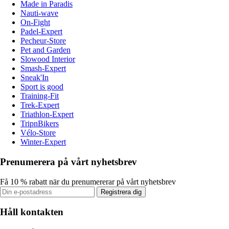
Made in Paradis
Nauti-wave
On-Fight
Padel-Expert
Pecheur-Store
Pet and Garden
Slowood Interior
Smash-Expert
Sneak'In
Sport is good
Training-Fit
Trek-Expert
Triathlon-Expert
TripnBikers
Vélo-Store
Winter-Expert
Prenumerera på vårt nyhetsbrev
Få 10 % rabatt när du prenumererar på vårt nyhetsbrev
Registrera dig
Håll kontakten