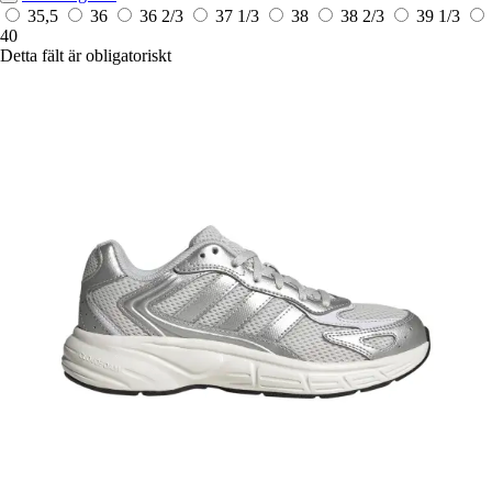
35,5
36
36 2/3
37 1/3
38
38 2/3
39 1/3
40
Detta fält är obligatoriskt