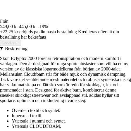
Från
549,00 kr
445,00 kr
-19%
+22,25 kr
erbjuds pa din nasta bestallning
Krediteras efter att din
bestallning har bekraftats
Loading...
Beskrivning
Skon Eclyptix 2000 förenar retroinspiration och modern komfort i
vardagen. Den är designad för unga sportentusiaster som vill ha en ny
version av de klassiska löparmodellerna från början av 2000-talet.
Mellansulan Cloudfoam står för både mjuk och dynamisk dämpning.
Tack vare det ventilerande meshmaterialet och robusta syntetiska inslag
har vi kunnat skapa en lätt sko som är redo för skoldagar, lek och
promenader i stan. Designad för aktiva barn, kombinerar denna
sneaker skickligt streetwear och avslappnad stil. adidas hyllar sitt
sportarv, optimism och inkludering i varje steg.
Överdel i textil och syntet.
Innersula i textil.
Yttersula i gummi och syntet.
Yttersula CLOUDFOAM.