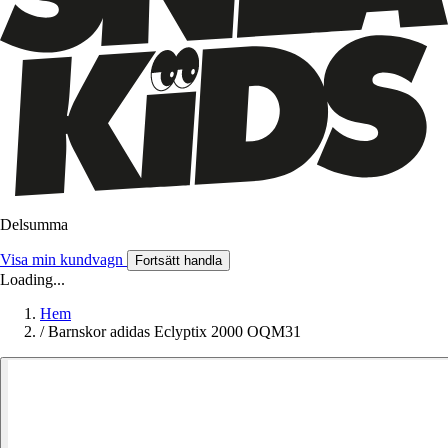
Delsumma
Visa min kundvagn
Fortsätt handla
Loading...
Hem
/
Barnskor adidas Eclyptix 2000 OQM31