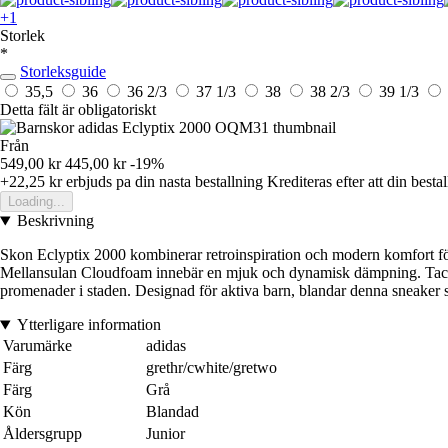
+1
Storlek
*
Storleksguide
35,5
36
36 2/3
37 1/3
38
38 2/3
39 1/3
Detta fält är obligatoriskt
Från
549,00 kr
445,00 kr
-19%
+22,25 kr
erbjuds pa din nasta bestallning
Krediteras efter att din besta
Loading...
Beskrivning
Skon Eclyptix 2000 kombinerar retroinspiration och modern komfort för
Mellansulan Cloudfoam innebär en mjuk och dynamisk dämpning. Tack va
promenader i staden. Designad för aktiva barn, blandar denna sneaker ski
Ytterligare information
Varumärke
adidas
Färg
grethr/cwhite/gretwo
Färg
Grå
Kön
Blandad
Åldersgrupp
Junior