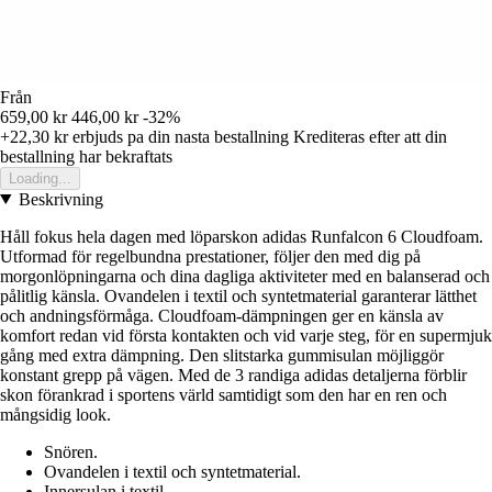
Från
659,00 kr
446,00 kr
-32%
+22,30 kr
erbjuds pa din nasta bestallning
Krediteras efter att din
bestallning har bekraftats
Loading...
Beskrivning
Håll fokus hela dagen med löparskon adidas Runfalcon 6 Cloudfoam.
Utformad för regelbundna prestationer, följer den med dig på
morgonlöpningarna och dina dagliga aktiviteter med en balanserad och
pålitlig känsla. Ovandelen i textil och syntetmaterial garanterar lätthet
och andningsförmåga. Cloudfoam-dämpningen ger en känsla av
komfort redan vid första kontakten och vid varje steg, för en supermjuk
gång med extra dämpning. Den slitstarka gummisulan möjliggör
konstant grepp på vägen. Med de 3 randiga adidas detaljerna förblir
skon förankrad i sportens värld samtidigt som den har en ren och
mångsidig look.
Snören.
Ovandelen i textil och syntetmaterial.
Innersulan i textil.