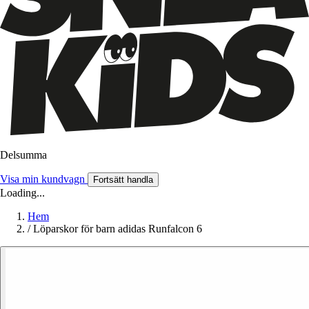
Delsumma
Visa min kundvagn
Fortsätt handla
Loading...
Hem
/
Löparskor för barn adidas Runfalcon 6