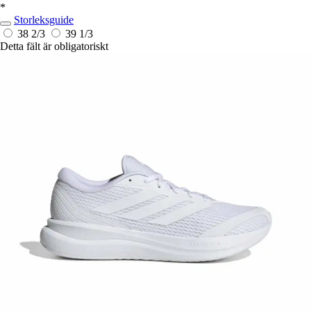
*
Storleksguide
38 2/3
39 1/3
Detta fält är obligatoriskt