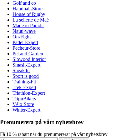
Golf and co
Handball-Store
House of Rugby
La sellerie de Maé
Made in Paradis
Nauti-wave
On-Fight
Padel-Expert
Pecheur-Store
Pet and Garden
Slowood Interior
Smash-Expert
Sneak'In
Sport is good
Training-Fit
Trek-Expert
Triathlon-Expert
TripnBikers
Vélo-Store
Winter-Expert
Prenumerera på vårt nyhetsbrev
Få 10 % rabatt när du prenumererar på vårt nyhetsbrev