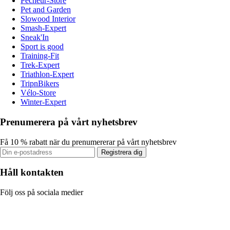
Pecheur-Store
Pet and Garden
Slowood Interior
Smash-Expert
Sneak'In
Sport is good
Training-Fit
Trek-Expert
Triathlon-Expert
TripnBikers
Vélo-Store
Winter-Expert
Prenumerera på vårt nyhetsbrev
Få 10 % rabatt när du prenumererar på vårt nyhetsbrev
Registrera dig
Håll kontakten
Följ oss på sociala medier