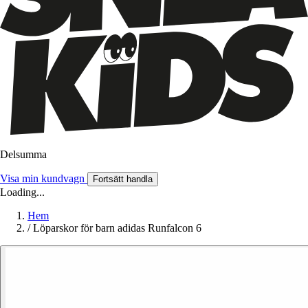
Delsumma
Visa min kundvagn
Fortsätt handla
Loading...
Hem
/
Löparskor för barn adidas Runfalcon 6