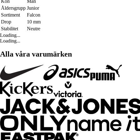
Kön
Män
Åldersgrupp
Junior
Sortiment
Falcon
Drop
10 mm
Stabilitet
Neutre
Loading...
Loading...
Alla våra varumärken