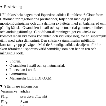
Beskrivning
Håll fokus hela dagen med löparskon adidas Runfalcon 6 Cloudfoam.
Utformad för regelbundna prestationer, följer den med dig på
morgonlöpningarna och dina dagliga aktiviteter med en balanserad och
pålitlig känsla. Ovandelen i textil och syntetmaterial garanterar lätthet
och andningsförmåga. Cloudfoam-dämpningen ger en känsla av
komfort redan vid första kontakten och vid varje steg, för en supermjuk
gång med extra dämpning. Den slitstarka gummisulan möjliggör
konstant grepp på vägen. Med de 3 randiga adidas detaljerna förblir
skon förankrad i sportens värld samtidigt som den har en ren och
mångsidig look.
Snören.
Ovandelen i textil och syntetmaterial.
Innersulan i textil.
Gummisula.
Mellansula CLOUDFOAM.
Ytterligare information
Varumärke
adidas
Färg
svart/svart/ftwwht
Färg
Svart