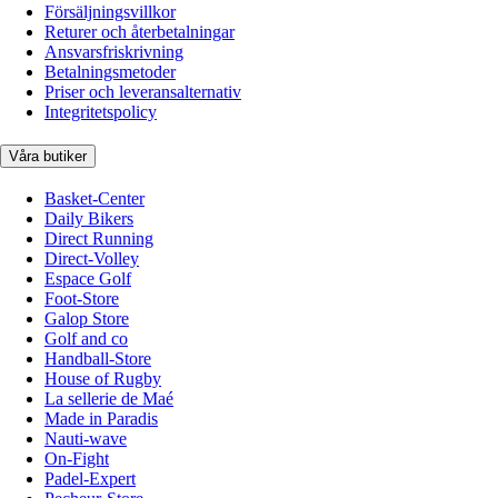
Försäljningsvillkor
Returer och återbetalningar
Ansvarsfriskrivning
Betalningsmetoder
Priser och leveransalternativ
Integritetspolicy
Våra butiker
Basket-Center
Daily Bikers
Direct Running
Direct-Volley
Espace Golf
Foot-Store
Galop Store
Golf and co
Handball-Store
House of Rugby
La sellerie de Maé
Made in Paradis
Nauti-wave
On-Fight
Padel-Expert