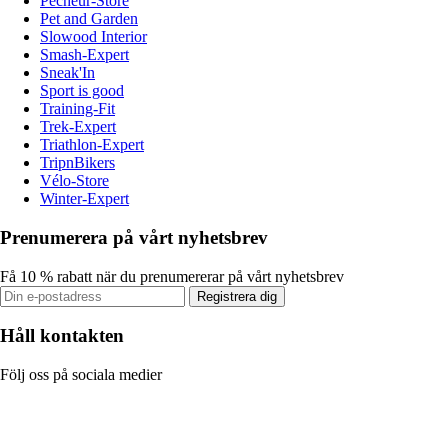
Pecheur-Store
Pet and Garden
Slowood Interior
Smash-Expert
Sneak'In
Sport is good
Training-Fit
Trek-Expert
Triathlon-Expert
TripnBikers
Vélo-Store
Winter-Expert
Prenumerera på vårt nyhetsbrev
Få 10 % rabatt när du prenumererar på vårt nyhetsbrev
Registrera dig
Håll kontakten
Följ oss på sociala medier