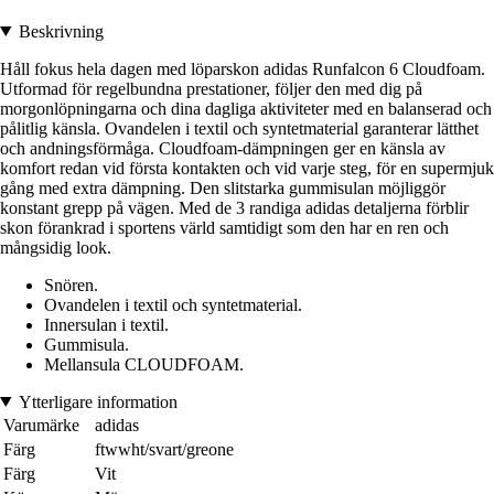
Beskrivning
Håll fokus hela dagen med löparskon adidas Runfalcon 6 Cloudfoam.
Utformad för regelbundna prestationer, följer den med dig på
morgonlöpningarna och dina dagliga aktiviteter med en balanserad och
pålitlig känsla. Ovandelen i textil och syntetmaterial garanterar lätthet
och andningsförmåga. Cloudfoam-dämpningen ger en känsla av
komfort redan vid första kontakten och vid varje steg, för en supermjuk
gång med extra dämpning. Den slitstarka gummisulan möjliggör
konstant grepp på vägen. Med de 3 randiga adidas detaljerna förblir
skon förankrad i sportens värld samtidigt som den har en ren och
mångsidig look.
Snören.
Ovandelen i textil och syntetmaterial.
Innersulan i textil.
Gummisula.
Mellansula CLOUDFOAM.
Ytterligare information
Varumärke
adidas
Färg
ftwwht/svart/greone
Färg
Vit