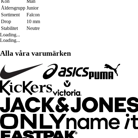
Kön
Män
Åldersgrupp
Junior
Sortiment
Falcon
Drop
10 mm
Stabilitet
Neutre
Loading...
Loading...
Alla våra varumärken