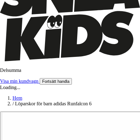
Delsumma
Visa min kundvagn
Fortsätt handla
Loading...
Hem
/
Löparskor för barn adidas Runfalcon 6