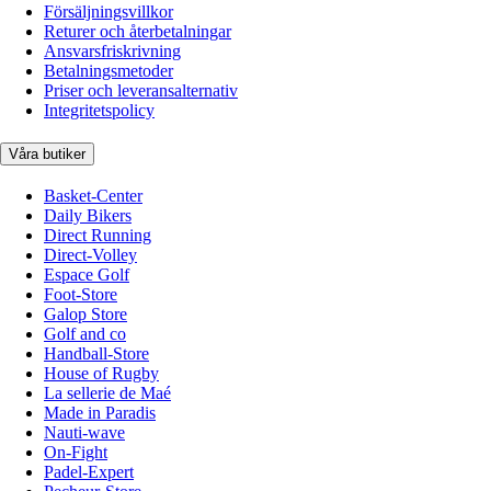
Försäljningsvillkor
Returer och återbetalningar
Ansvarsfriskrivning
Betalningsmetoder
Priser och leveransalternativ
Integritetspolicy
Våra butiker
Basket-Center
Daily Bikers
Direct Running
Direct-Volley
Espace Golf
Foot-Store
Galop Store
Golf and co
Handball-Store
House of Rugby
La sellerie de Maé
Made in Paradis
Nauti-wave
On-Fight
Padel-Expert