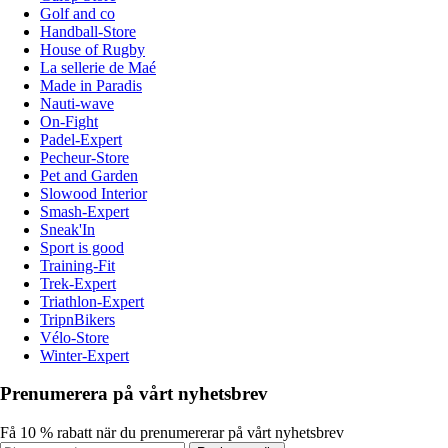
Golf and co
Handball-Store
House of Rugby
La sellerie de Maé
Made in Paradis
Nauti-wave
On-Fight
Padel-Expert
Pecheur-Store
Pet and Garden
Slowood Interior
Smash-Expert
Sneak'In
Sport is good
Training-Fit
Trek-Expert
Triathlon-Expert
TripnBikers
Vélo-Store
Winter-Expert
Prenumerera på vårt nyhetsbrev
Få 10 % rabatt när du prenumererar på vårt nyhetsbrev