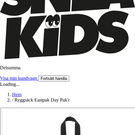
Delsumma
Visa min kundvagn
Fortsätt handla
Loading...
Hem
/
Ryggsäck Eastpak Day Pak'r