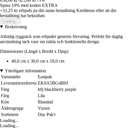
658,00 kr
625,00 kr
-5%
Spara 10%
med koden
EXTRA
+31,25 kr
erbjuds pa din nasta bestallning
Krediteras efter att din
bestallning har bekraftats
Loading...
Beskrivning
Allsidig ryggsäck som erbjuder generös förvaring. Perfekt för daglig
användning tack vare sin enkla och funktionella design.
Dimensioner (Längd x Bredd x Djup)
40,0 cm x 30,0 cm x 18,0 cm
Ytterligare information
Varumärke
Eastpak
Leverantörsreferens
EK0A5BG4B0J
Färg
b0j blackberry purple
Färg
Lila
Kön
Blandad
Åldersgrupp
Vuxen
Sortiment
Day Pak'r
Loading...
Loading...