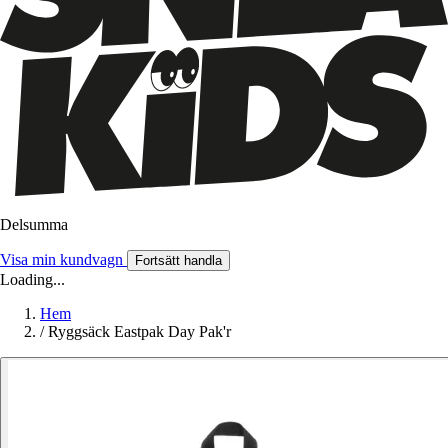
Delsumma
Visa min kundvagn
Fortsätt handla
Loading...
Hem
/
Ryggsäck Eastpak Day Pak'r