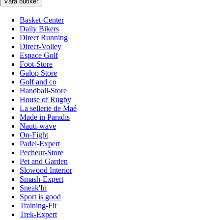
Våra butiker
Basket-Center
Daily Bikers
Direct Running
Direct-Volley
Espace Golf
Foot-Store
Galop Store
Golf and co
Handball-Store
House of Rugby
La sellerie de Maé
Made in Paradis
Nauti-wave
On-Fight
Padel-Expert
Pecheur-Store
Pet and Garden
Slowood Interior
Smash-Expert
Sneak'In
Sport is good
Training-Fit
Trek-Expert