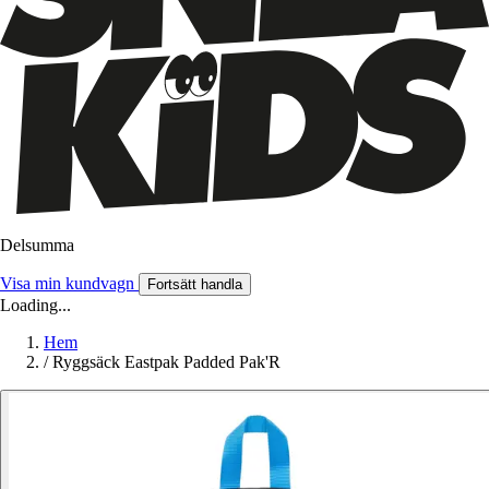
Delsumma
Visa min kundvagn
Fortsätt handla
Loading...
Hem
/
Ryggsäck Eastpak Padded Pak'R