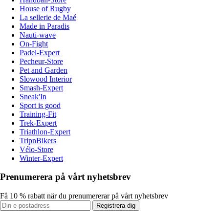
House of Rugby
La sellerie de Maé
Made in Paradis
Nauti-wave
On-Fight
Padel-Expert
Pecheur-Store
Pet and Garden
Slowood Interior
Smash-Expert
Sneak'In
Sport is good
Training-Fit
Trek-Expert
Triathlon-Expert
TripnBikers
Vélo-Store
Winter-Expert
Prenumerera på vårt nyhetsbrev
Få 10 % rabatt när du prenumererar på vårt nyhetsbrev
Registrera dig