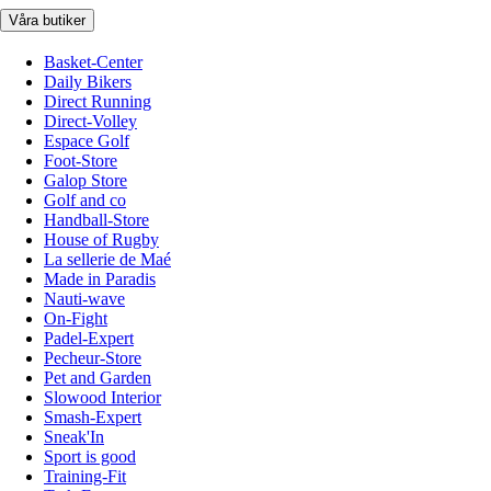
Våra butiker
Basket-Center
Daily Bikers
Direct Running
Direct-Volley
Espace Golf
Foot-Store
Galop Store
Golf and co
Handball-Store
House of Rugby
La sellerie de Maé
Made in Paradis
Nauti-wave
On-Fight
Padel-Expert
Pecheur-Store
Pet and Garden
Slowood Interior
Smash-Expert
Sneak'In
Sport is good
Training-Fit