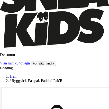
Delsumma
Visa min kundvagn
Fortsätt handla
Loading...
Hem
/
Ryggsäck Eastpak Padded Pak'R