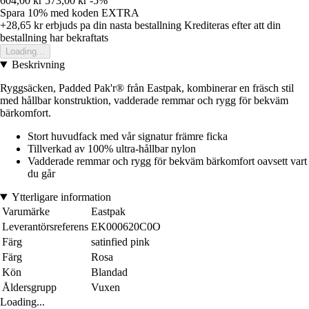
604,00 kr
573,00 kr
-5%
Spara 10%
med koden
EXTRA
+28,65 kr
erbjuds pa din nasta bestallning
Krediteras efter att din
bestallning har bekraftats
Loading...
Beskrivning
Ryggsäcken, Padded Pak'r® från Eastpak, kombinerar en fräsch stil
med hållbar konstruktion, vadderade remmar och rygg för bekväm
bärkomfort.
Stort huvudfack med vår signatur främre ficka
Tillverkad av 100% ultra-hållbar nylon
Vadderade remmar och rygg för bekväm bärkomfort oavsett vart
du går
Ytterligare information
Varumärke
Eastpak
Leverantörsreferens
EK000620C0O
Färg
satinfied pink
Färg
Rosa
Kön
Blandad
Åldersgrupp
Vuxen
Loading...