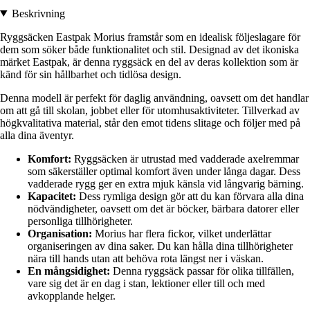
Beskrivning
Ryggsäcken Eastpak Morius framstår som en idealisk följeslagare för
dem som söker både funktionalitet och stil. Designad av det ikoniska
märket Eastpak, är denna ryggsäck en del av deras kollektion som är
känd för sin hållbarhet och tidlösa design.
Denna modell är perfekt för daglig användning, oavsett om det handlar
om att gå till skolan, jobbet eller för utomhusaktiviteter. Tillverkad av
högkvalitativa material, står den emot tidens slitage och följer med på
alla dina äventyr.
Komfort:
Ryggsäcken är utrustad med vadderade axelremmar
som säkerställer optimal komfort även under långa dagar. Dess
vadderade rygg ger en extra mjuk känsla vid långvarig bärning.
Kapacitet:
Dess rymliga design gör att du kan förvara alla dina
nödvändigheter, oavsett om det är böcker, bärbara datorer eller
personliga tillhörigheter.
Organisation:
Morius har flera fickor, vilket underlättar
organiseringen av dina saker. Du kan hålla dina tillhörigheter
nära till hands utan att behöva rota längst ner i väskan.
En mångsidighet:
Denna ryggsäck passar för olika tillfällen,
vare sig det är en dag i stan, lektioner eller till och med
avkopplande helger.