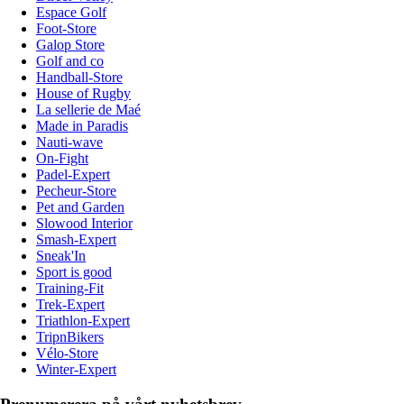
Espace Golf
Foot-Store
Galop Store
Golf and co
Handball-Store
House of Rugby
La sellerie de Maé
Made in Paradis
Nauti-wave
On-Fight
Padel-Expert
Pecheur-Store
Pet and Garden
Slowood Interior
Smash-Expert
Sneak'In
Sport is good
Training-Fit
Trek-Expert
Triathlon-Expert
TripnBikers
Vélo-Store
Winter-Expert