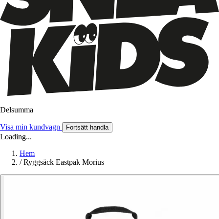
Delsumma
Visa min kundvagn
Fortsätt handla
Loading...
Hem
/
Ryggsäck Eastpak Morius