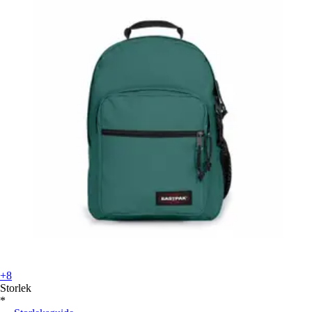
+8
Storlek
*