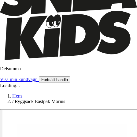
Delsumma
Visa min kundvagn
Fortsätt handla
Loading...
Hem
/
Ryggsäck Eastpak Morius