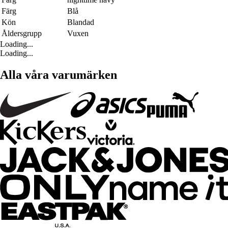
Färg
Blå
Kön
Blandad
Åldersgrupp
Vuxen
Loading...
Loading...
Alla våra varumärken