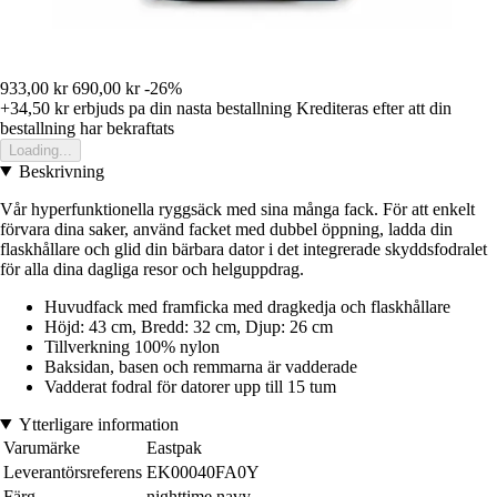
933,00 kr
690,00 kr
-26%
+34,50 kr
erbjuds pa din nasta bestallning
Krediteras efter att din
bestallning har bekraftats
Loading...
Beskrivning
Vår hyperfunktionella ryggsäck med sina många fack. För att enkelt
förvara dina saker, använd facket med dubbel öppning, ladda din
flaskhållare och glid din bärbara dator i det integrerade skyddsfodralet
för alla dina dagliga resor och helguppdrag.
Huvudfack med framficka med dragkedja och flaskhållare
Höjd: 43 cm, Bredd: 32 cm, Djup: 26 cm
Tillverkning 100% nylon
Baksidan, basen och remmarna är vadderade
Vadderat fodral för datorer upp till 15 tum
Ytterligare information
Varumärke
Eastpak
Leverantörsreferens
EK00040FA0Y
Färg
nighttime navy