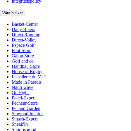
Integritetspolicy
Våra butiker
Basket-Center
Daily Bikers
Direct Running
Direct-Volley
Espace Golf
Foot-Store
Galop Store
Golf and co
Handball-Store
House of Rugby
La sellerie de Maé
Made in Paradis
Nauti-wave
On-Fight
Padel-Expert
Pecheur-Store
Pet and Garden
Slowood Interior
Smash-Expert
Sneak'In
Sport is good