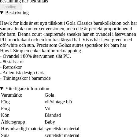
bestallning har bekraftats
Loading...
Beskrivning
Hawk for kids är ett nytt tillskott i Gola Classics barnkollektion och har
samma look som vuxenversionen, men elle är perfekt proportionerad
för barn. Denna court -inspirerade sneaker har en ovandel i återvunnen
PU, mockakant och en kontrastfärgad häl. Visas här i evergreen med
off-white och sun. Precis som Gola:s autres sportskor för barn har
Hawk Strap en enkel kardborreknäppning.
- Ovandel i 80% återvunnen slät PU.
- 80-talsskor
- Retroskor
- Autentisk design Gola
- Träningsskor i barnmode
Ytterligare information
Varumärke
Gola
Färg
vit/vintage blå
Färg
Vit
Kön
Blandad
Åldersgrupp
Baby
Huvudsakligt material
syntetiskt material
Sula
syntetiskt material