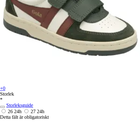
+0
Storlek
*
Storleksguide
26
24h
27
24h
Detta fält är obligatoriskt