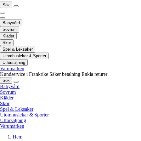
Sök
Babyvård
Sovrum
Kläder
Skor
Spel & Leksaker
Utomhuslekar & Sporter
Utförsäljning
Varumärken
Kundservice i Frankrike
Säker betalning
Enkla returer
Sök
Babyvård
Sovrum
Kläder
Skor
Spel & Leksaker
Utomhuslekar & Sporter
Utförsäljning
Varumärken
Hem