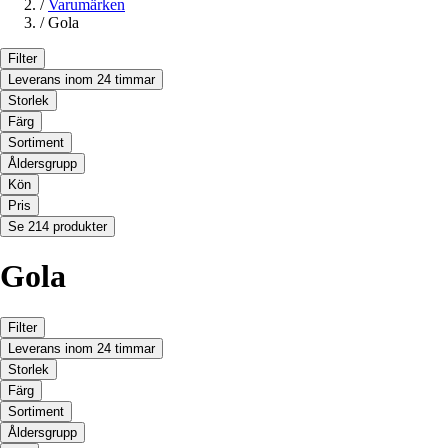
/
Varumärken
/
Gola
Filter
Leverans inom 24 timmar
Storlek
Färg
Sortiment
Åldersgrupp
Kön
Pris
Se 214 produkter
Gola
Filter
Leverans inom 24 timmar
Storlek
Färg
Sortiment
Åldersgrupp