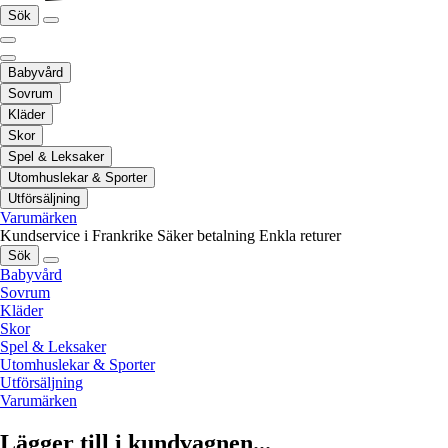
Sök
Babyvård
Sovrum
Kläder
Skor
Spel & Leksaker
Utomhuslekar & Sporter
Utförsäljning
Varumärken
Kundservice i Frankrike
Säker betalning
Enkla returer
Sök
Babyvård
Sovrum
Kläder
Skor
Spel & Leksaker
Utomhuslekar & Sporter
Utförsäljning
Varumärken
Lägger till i kundvagnen...