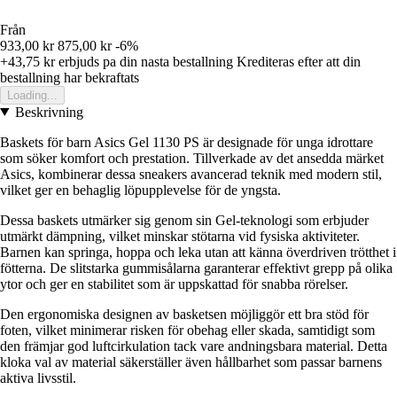
Från
933,00 kr
875,00 kr
-6%
+43,75 kr
erbjuds pa din nasta bestallning
Krediteras efter att din
bestallning har bekraftats
Loading...
Beskrivning
Baskets för barn Asics Gel 1130 PS är designade för unga idrottare
som söker komfort och prestation. Tillverkade av det ansedda märket
Asics, kombinerar dessa sneakers avancerad teknik med modern stil,
vilket ger en behaglig löpupplevelse för de yngsta.
Dessa baskets utmärker sig genom sin Gel-teknologi som erbjuder
utmärkt dämpning, vilket minskar stötarna vid fysiska aktiviteter.
Barnen kan springa, hoppa och leka utan att känna överdriven trötthet i
fötterna. De slitstarka gummisålarna garanterar effektivt grepp på olika
ytor och ger en stabilitet som är uppskattad för snabba rörelser.
Den ergonomiska designen av basketsen möjliggör ett bra stöd för
foten, vilket minimerar risken för obehag eller skada, samtidigt som
den främjar god luftcirkulation tack vare andningsbara material. Detta
kloka val av material säkerställer även hållbarhet som passar barnens
aktiva livsstil.