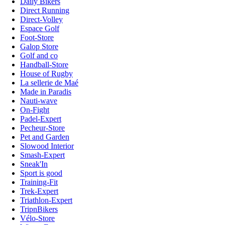
Daily Bikers
Direct Running
Direct-Volley
Espace Golf
Foot-Store
Galop Store
Golf and co
Handball-Store
House of Rugby
La sellerie de Maé
Made in Paradis
Nauti-wave
On-Fight
Padel-Expert
Pecheur-Store
Pet and Garden
Slowood Interior
Smash-Expert
Sneak'In
Sport is good
Training-Fit
Trek-Expert
Triathlon-Expert
TripnBikers
Vélo-Store