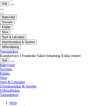
Sök
Babyvård
Sovrum
Kläder
Skor
Spel & Leksaker
Utomhuslekar & Sporter
Utförsäljning
Varumärken
Kundservice i Frankrike
Säker betalning
Enkla returer
Sök
Babyvård
Sovrum
Kläder
Skor
Spel & Leksaker
Utomhuslekar & Sporter
Utförsäljning
Varumärken
Hem