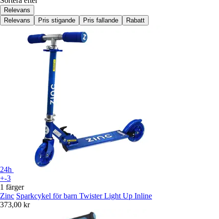
Sortera efter
Relevans
Relevans
Pris stigande
Pris fallande
Rabatt
24h
+-3
1 färger
Zinc
Sparkcykel för barn Twister Light Up Inline
373,00 kr