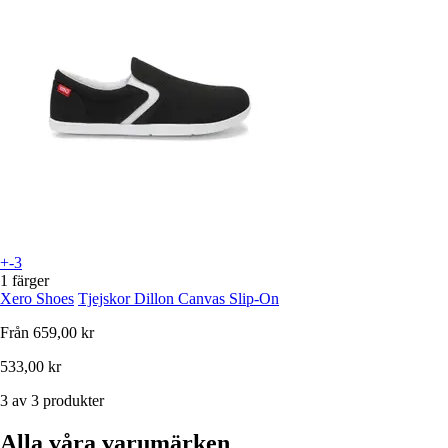
+-3
1 färger
Xero Shoes
Tjejskor Dillon Canvas Slip-On
Från
659,00 kr
533,00 kr
3 av 3 produkter
Alla våra varumärken