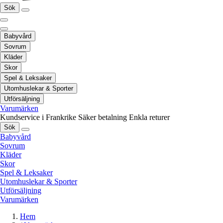
Sök
Babyvård
Sovrum
Kläder
Skor
Spel & Leksaker
Utomhuslekar & Sporter
Utförsäljning
Varumärken
Kundservice i Frankrike
Säker betalning
Enkla returer
Sök
Babyvård
Sovrum
Kläder
Skor
Spel & Leksaker
Utomhuslekar & Sporter
Utförsäljning
Varumärken
Hem