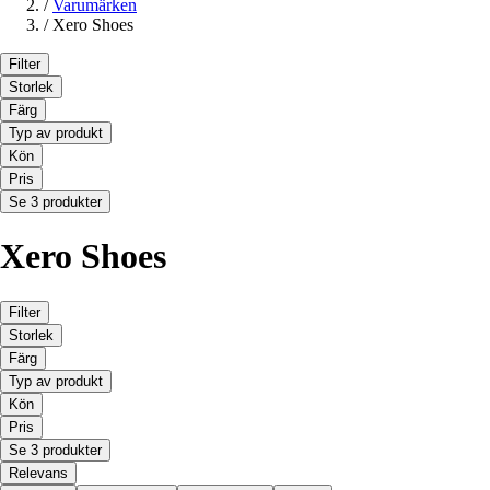
/
Varumärken
/
Xero Shoes
Filter
Storlek
Färg
Typ av produkt
Kön
Pris
Se 3 produkter
Xero Shoes
Filter
Storlek
Färg
Typ av produkt
Kön
Pris
Se 3 produkter
Relevans