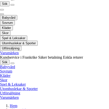
Sök
Babyvård
Sovrum
Kläder
Skor
Spel & Leksaker
Utomhuslekar & Sporter
Utförsäljning
Varumärken
Kundservice i Frankrike
Säker betalning
Enkla returer
Sök
Babyvård
Sovrum
Kläder
Skor
Spel & Leksaker
Utomhuslekar & Sporter
Utförsäljning
Varumärken
Hem