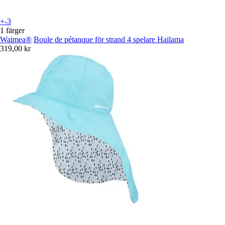
+-3
1 färger
Waimea®
Boule de pétanque för strand 4 spelare Hailama
319,00 kr