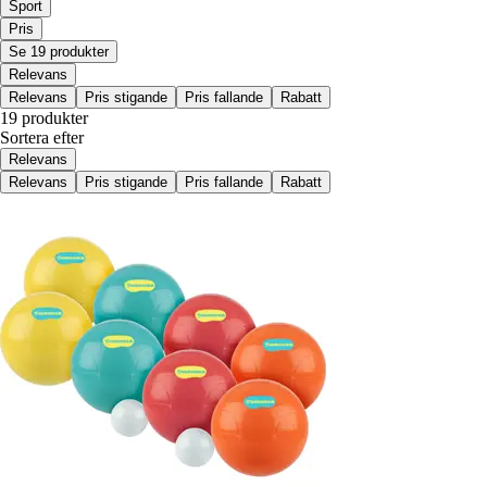
Sport
Pris
Se 19 produkter
Relevans
Relevans
Pris stigande
Pris fallande
Rabatt
19 produkter
Sortera efter
Relevans
Relevans
Pris stigande
Pris fallande
Rabatt