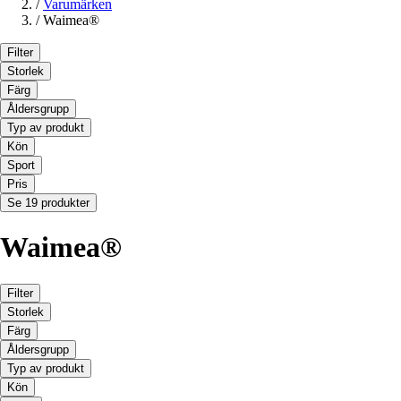
/
Varumärken
/
Waimea®
Filter
Storlek
Färg
Åldersgrupp
Typ av produkt
Kön
Sport
Pris
Se 19 produkter
Waimea®
Filter
Storlek
Färg
Åldersgrupp
Typ av produkt
Kön