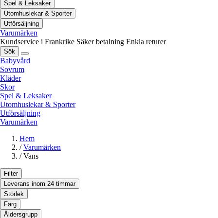
Spel & Leksaker
Utomhuslekar & Sporter
Utförsäljning
Varumärken
Kundservice i Frankrike
Säker betalning
Enkla returer
Sök
Babyvård
Sovrum
Kläder
Skor
Spel & Leksaker
Utomhuslekar & Sporter
Utförsäljning
Varumärken
Hem
/
Varumärken
/
Vans
Filter
Leverans inom 24 timmar
Storlek
Färg
Åldersgrupp