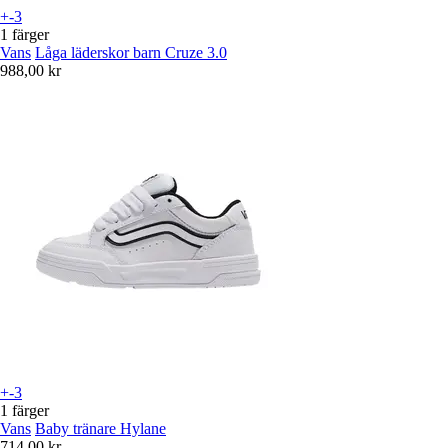
+-3
1 färger
Vans
Låga läderskor barn Cruze 3.0
988,00 kr
+-3
1 färger
Vans
Baby tränare Hylane
714,00 kr