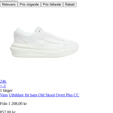
Relevans
Pris stigande
Pris fallande
Rabatt
24h
+-3
1 färger
Vans
Utbildare för barn Old Skool Overt Plus CC
Från
1 208,00 kr
857,00 kr