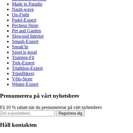
Made in Paradis
Nauti-wave
On-Fight
Padel-Expert
Pecheur-Store
Pet and Garden
Slowood Interior
Smash-Expert
Sneak'In
Sport is good
Training-Fit
Trek-Expert
Triathlon-Expert
TripnBikers
Vélo-Store
Winter-Expert
Prenumerera på vårt nyhetsbrev
Få 10 % rabatt när du prenumererar på vårt nyhetsbrev
Registrera dig
Håll kontakten