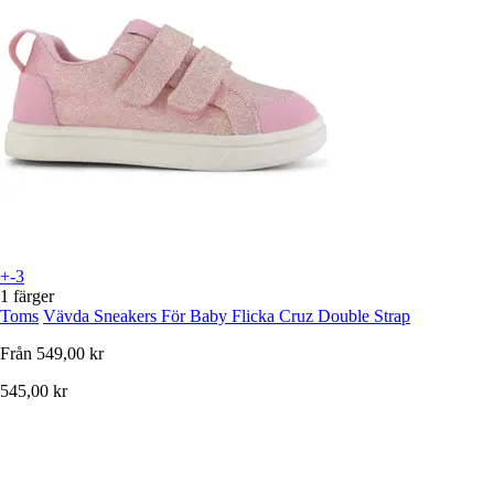
+-3
1 färger
Toms
Vävda Sneakers För Baby Flicka Cruz Double Strap
Från
549,00 kr
545,00 kr