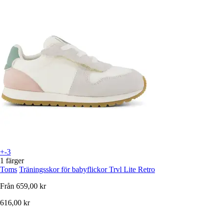
+-3
1 färger
Toms
Träningsskor för babyflickor Trvl Lite Retro
Från
659,00 kr
616,00 kr