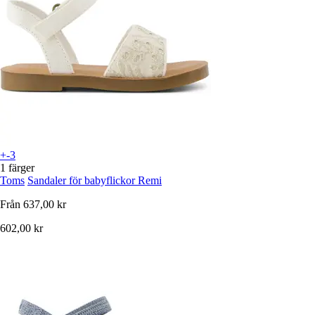
+-3
1 färger
Toms
Sandaler för babyflickor Remi
Från
637,00 kr
602,00 kr