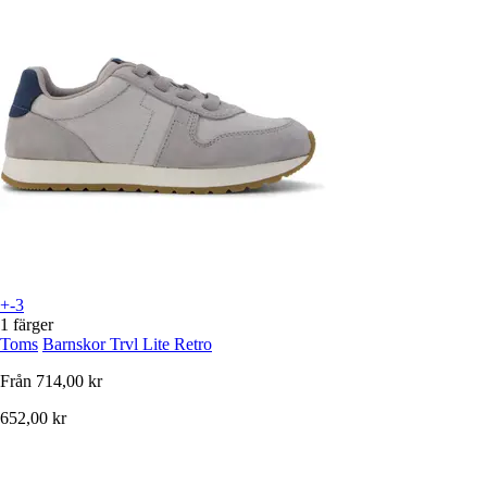
+-3
1 färger
Toms
Barnskor Trvl Lite Retro
Från
714,00 kr
652,00 kr