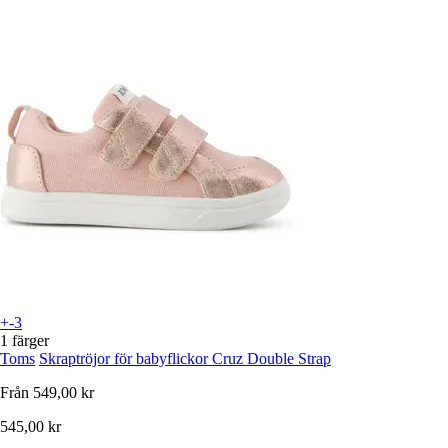
+-3
1 färger
Toms
Skraptröjor för babyflickor Cruz Double Strap
Från
549,00 kr
545,00 kr