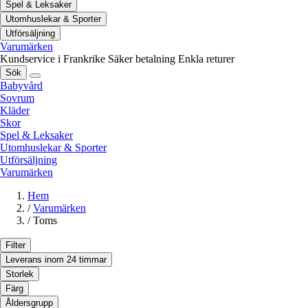
Spel & Leksaker
Utomhuslekar & Sporter
Utförsäljning
Varumärken
Kundservice i Frankrike
Säker betalning
Enkla returer
Sök
Babyvård
Sovrum
Kläder
Skor
Spel & Leksaker
Utomhuslekar & Sporter
Utförsäljning
Varumärken
Hem
/
Varumärken
/
Toms
Filter
Leverans inom 24 timmar
Storlek
Färg
Åldersgrupp