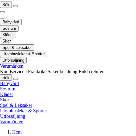
Sök
Babyvård
Sovrum
Kläder
Skor
Spel & Leksaker
Utomhuslekar & Sporter
Utförsäljning
Varumärken
Kundservice i Frankrike
Säker betalning
Enkla returer
Sök
Babyvård
Sovrum
Kläder
Skor
Spel & Leksaker
Utomhuslekar & Sporter
Utförsäljning
Varumärken
Hem