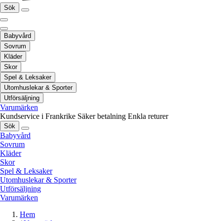
Sök
Babyvård
Sovrum
Kläder
Skor
Spel & Leksaker
Utomhuslekar & Sporter
Utförsäljning
Varumärken
Kundservice i Frankrike
Säker betalning
Enkla returer
Sök
Babyvård
Sovrum
Kläder
Skor
Spel & Leksaker
Utomhuslekar & Sporter
Utförsäljning
Varumärken
Hem