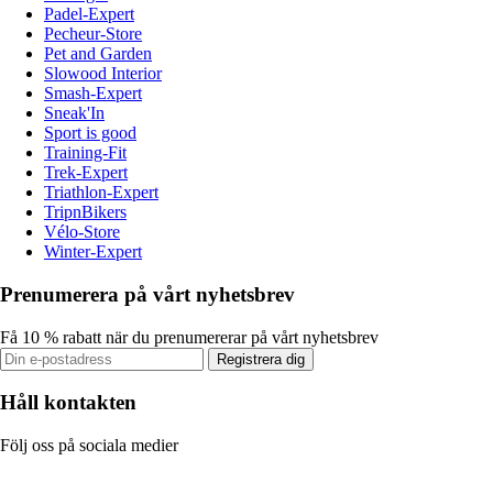
Padel-Expert
Pecheur-Store
Pet and Garden
Slowood Interior
Smash-Expert
Sneak'In
Sport is good
Training-Fit
Trek-Expert
Triathlon-Expert
TripnBikers
Vélo-Store
Winter-Expert
Prenumerera på vårt nyhetsbrev
Få 10 % rabatt när du prenumererar på vårt nyhetsbrev
Registrera dig
Håll kontakten
Följ oss på sociala medier