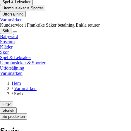
Spel & Leksaker
Utomhuslekar & Sporter
Utförsäljning
Varumärken
Kundservice i Frankrike
Säker betalning
Enkla returer
Sök
Babyvård
Sovrum
Kläder
Skor
Spel & Leksaker
Utomhuslekar & Sporter
Utförsäljning
Varumärken
Hem
/
Varumärken
/
Swix
Filter
Storlek
Se produkten