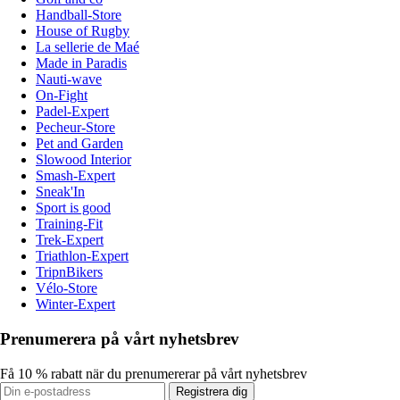
Handball-Store
House of Rugby
La sellerie de Maé
Made in Paradis
Nauti-wave
On-Fight
Padel-Expert
Pecheur-Store
Pet and Garden
Slowood Interior
Smash-Expert
Sneak'In
Sport is good
Training-Fit
Trek-Expert
Triathlon-Expert
TripnBikers
Vélo-Store
Winter-Expert
Prenumerera på vårt nyhetsbrev
Få 10 % rabatt när du prenumererar på vårt nyhetsbrev
Registrera dig