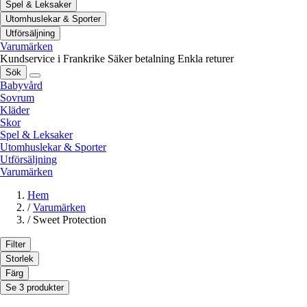
Spel & Leksaker
Utomhuslekar & Sporter
Utförsäljning
Varumärken
Kundservice i Frankrike
Säker betalning
Enkla returer
Sök
Babyvård
Sovrum
Kläder
Skor
Spel & Leksaker
Utomhuslekar & Sporter
Utförsäljning
Varumärken
Hem
/
Varumärken
/
Sweet Protection
Filter
Storlek
Färg
Se 3 produkter