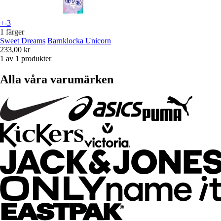
+-3
1 färger
Sweet Dreams
Barnklocka Unicorn
233,00 kr
1 av 1 produkter
Alla våra varumärken